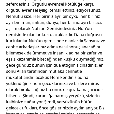
seferdesiniz. Örgütlü evrensel kötülüğe karşı,
örgütlü evrensel iyiliği temsil ettiniz, ediyorsunuz.
Nemutlu size. Her biriniz ayrı bir öykü, her biriniz
ayrı bir iman, imkân, dünya, her biriniz ayrı bir açı,
açılım olarak Nuh’un Gemisindesiniz. Nuh’un
gemisinde olanlar kurtulacaklardır. Daha doğrusu
kurtulanlar Nuh’un gemisinde olanlardır.Şahsınız ve
cephe arkadaşlarınız adına nasıl sonuçlanacağını
bilemesek de ümmet ve insanlık adına bir zafer ve
eşsiz kazanımla biteceğinden kuşku duymadığımız,
gece gündüz bunun için dua ettiğimiz cihadınız, eni
sonu Allah tarafından mutlaka cennetle
mükâfatlandırılacaktır. Hem kendiniz adına
yüklendiğiniz hem çocuklarınıza ve bizlere miras
olarak bırakacağınız bu onur, ne göz kamaştırıcıdır
bilseniz. Şimdi, karanlığa batmış yeryüzü, sizlerin
kalbinizde ağarıyor. Şimdi, yeryüzünün bütün
gelecek ufukları, önce gözlerinizde aydınlanıyor. Biz