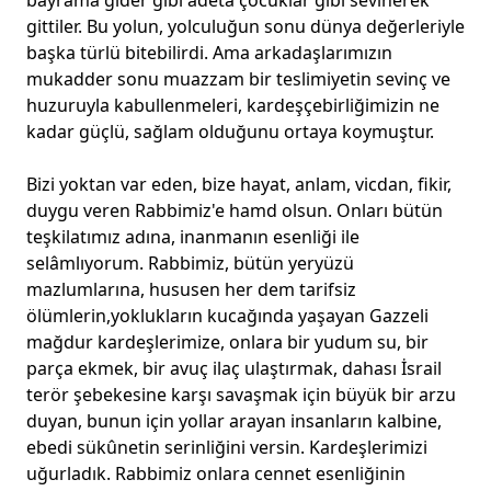
bayrama gider gibi adeta çocuklar gibi sevinerek
gittiler. Bu yolun, yolculuğun sonu dünya değerleriyle
başka türlü bitebilirdi. Ama arkadaşlarımızın
mukadder sonu muazzam bir teslimiyetin sevinç ve
huzuruyla kabullenmeleri, kardeşçebirliğimizin ne
kadar güçlü, sağlam olduğunu ortaya koymuştur.
Bizi yoktan var eden, bize hayat, anlam, vicdan, fikir,
duygu veren Rabbimiz'e hamd olsun. Onları bütün
teşkilatımız adına, inanmanın esenliği ile
selâmlıyorum. Rabbimiz, bütün yeryüzü
mazlumlarına, hususen her dem tarifsiz
ölümlerin,yoklukların kucağında yaşayan Gazzeli
mağdur kardeşlerimize, onlara bir yudum su, bir
parça ekmek, bir avuç ilaç ulaştırmak, dahası İsrail
terör şebekesine karşı savaşmak için büyük bir arzu
duyan, bunun için yollar arayan insanların kalbine,
ebedi sükûnetin serinliğini versin. Kardeşlerimizi
uğurladık. Rabbimiz onlara cennet esenliğinin