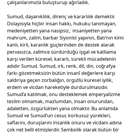
çalışanlarımızla buluşturup ağırladık.
Sumud, dayanıklılık, direnç ve kararlılık demektir.
Dolayısıyla hiçbir insan hakkı, hukuku tanımayan,
medeniyetten yana nasipsiz, insaniyetten yana
mahrum, zalim, barbar Siyonist yapının, Batı’nın kimi
kanlı, kirli, karanlık güçlerinden de destek alarak
pervasızca, zalimce sürdürdüğü işgal ve katliama
karşı verilen küresel, kararlı, sürekli mücadelenin
adıdır Sumud. Sumud, ırk, renk, dil, din, coğrafya
farkı gözetmeksizin bütün insanî değerlere karşı
saldırıya geçen zorbalığın, örgütlü küresel iyilik,
erdem ve vicdan hareketiyle durdurulmasıdır.
Sumud’a katılmak, onu desteklemek emperyalizme
teslim olmamak, mazlumdan, insan onurundan,
adaletten, özgürlükten yana olmaktır. Bu anlamda
Sumud ve Sumud’un cesur, korkusuz yürekleri,
saflarını, duruşlarını insanlık onuru ve vicdanı adına
çok net belli etmişlerdir. Sembolik olarak bütün bir