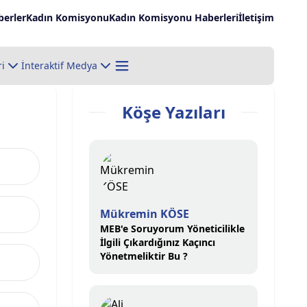
erler
Kadın Komisyonu
Kadın Komisyonu Haberleri
İletişim
ri
İnteraktif Medya
Köşe Yazıları
Mükremin KÖSE
MEB'e Soruyorum Yöneticilikle
İlgili Çıkardığınız Kaçıncı
Yönetmeliktir Bu ?