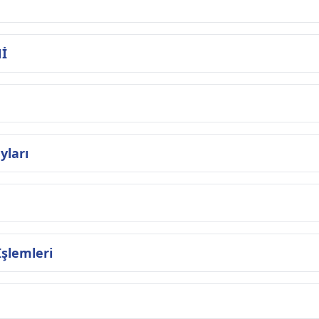
İ
yları
İşlemleri