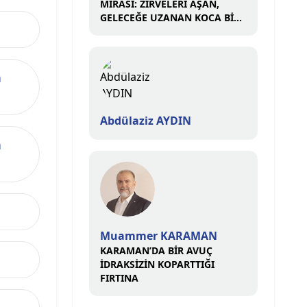
MİRASI: ZİRVELERİ AŞAN,
GELECEĞE UZANAN KOCA BİR
ÇINAR
n
Abdülaziz AYDIN
n
Muammer KARAMAN
KARAMAN’DA BİR AVUÇ
İDRAKSİZİN KOPARTTIĞI
FIRTINA