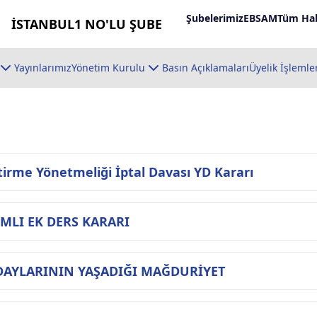
Şubelerimiz
EBSAM
Tüm Hab
İSTANBUL1 NO'LU ŞUBE
Yayınlarımız
Yönetim Kurulu
Basın Açıklamaları
Üyelik İşlemle
irme Yönetmeliği İptal Davası YD Kararı
LI EK DERS KARARI
ADAYLARININ YAŞADIĞI MAĞDURİYET