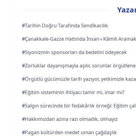
Yazar
#
Tarihin Doğru Tarafında Sendikacılık
#
Çanakkale-Gazze Hattında İnsan-ı Kâmili Arama
#
Siyonizmin sponsorları da bedelini ödeyecek
#
Zorluklar dayanışmayla aşılır, sorunlar örgütlen
#
Örgütlü gücümüzle tarih yazıyor, yetkimizle kaz
#
Eğitim sisteminin ihtiyacı tamir mi, imar mı?
#
Salgın sürecinde bir fedakârlık örneği: Eğitim çal
#
Hakkımızdan azına razı olmadık, olmayız
#
Pagan kültürden medet uman çağdaşlık