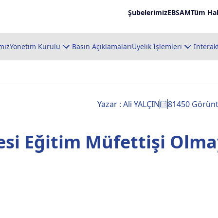
Şubelerimiz
EBSAM
Tüm Hab
mız
Yönetim Kurulu
Basın Açıklamaları
Üyelik İşlemleri
İnterak
Yazar : Ali YALÇIN
81450 Görün
si Eğitim Müfettişi Olm