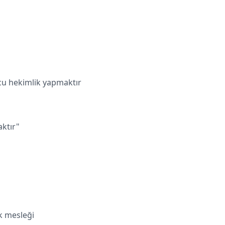
cu hekimlik yapmaktır
aktır"
ik mesleği