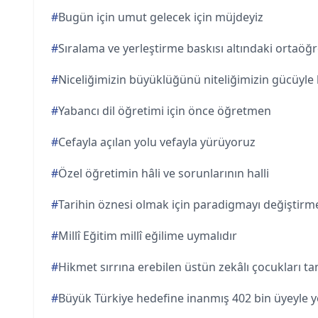
#
Bugün için umut gelecek için müjdeyiz
#
Sıralama ve yerleştirme baskısı altındaki ortaöğ
#
Niceliğimizin büyüklüğünü niteliğimizin gücüyle 
#
Yabancı dil öğretimi için önce öğretmen
#
Cefayla açılan yolu vefayla yürüyoruz
#
Özel öğretimin hâli ve sorunlarının halli
#
Tarihin öznesi olmak için paradigmayı değiştirme
#
Millî Eğitim millî eğilime uymalıdır
#
Hikmet sırrına erebilen üstün zekâlı çocukları t
#
Büyük Türkiye hedefine inanmış 402 bin üyeyle y