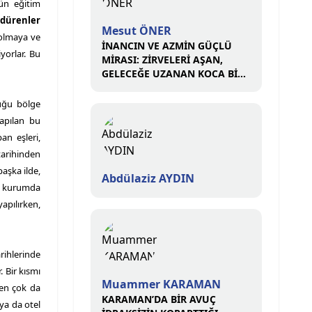
ün eğitim
ndürenler
Mesut ÖNER
 olmaya ve
İNANCIN VE AZMİN GÜÇLÜ
iyorlar. Bu
MİRASI: ZİRVELERİ AŞAN,
GELECEĞE UZANAN KOCA BİR
ÇINAR
duğu bölge
yapılan bu
an eşleri,
tarihinden
aşka ilde,
Abdülaziz AYDIN
ka kurumda
yapılırken,
arihlerinde
 Bir kısmı
Muammer KARAMAN
 en çok da
KARAMAN’DA BİR AVUÇ
ya da otel