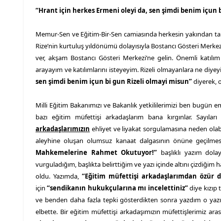
“Hrant için herkes Ermeni oleyi da, sen şimdi benim içun 
Memur-Sen ve Eğitim-Bir-Sen camiasında herkesin yakından tan
Rize’nin kurtuluş yıldönümü dolayısıyla Bostancı Gösteri Merkez
ver, akşam Bostancı Gösteri Merkezi’ne gelin. Önemli katılım 
arayayım ve katılımlarını isteyeyim. Rizeli olmayanlara ne di
sen şimdi benim içun bi gun Rizeli olmayi misun”
diyerek, o
Milli Eğitim Bakanımızı ve Bakanlık yetkililerimizi ben bugü
bazı eğitim müfettişi arkadaşlarım bana kırgınlar. Sayıla
arkadaşlarımızın
ehliyet ve liyakat sorgulamasına neden olabile
aleyhine oluşan olumsuz kanaat dalgasının önüne geçilmes
Mahkemelerine Rahmet Okutuyor!”
başlıklı yazım dolayı
vurguladığım, başlıkta belirttiğim ve yazı içinde altını çizdiğim
oldu. Yazımda,
“
Eğitim müfettişi arkadaşlarımdan özür d
için
“sendikanın hukukçularına mı incelettiniz”
diye kızıp 
ve benden daha fazla tepki gösterdikten sonra yazdım o yaz
elbette. Bir eğitim müfettişi arkadaşımızın müfettişlerimiz ara