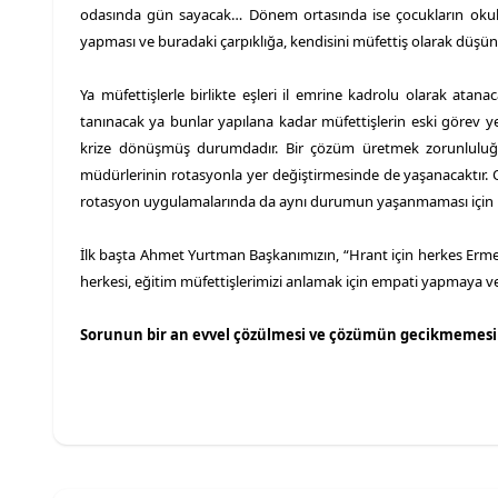
odasında gün sayacak… Dönem ortasında ise çocukların okull
yapması ve buradaki çarpıklığa, kendisini müfettiş olarak düş
Ya müfettişlerle birlikte eşleri il emrine kadrolu olarak at
tanınacak ya bunlar yapılana kadar müfettişlerin eski görev y
krize dönüşmüş durumdadır. Bir çözüm üretmek zorunluluğu 
müdürlerinin rotasyonla yer değiştirmesinde de yaşanacaktır. O
rotasyon uygulamalarında da aynı durumun yaşanmaması için her
İlk başta Ahmet Yurtman Başkanımızın, “Hrant için herkes Ermen
herkesi, eğitim müfettişlerimizi anlamak için empati yapmaya 
Sorunun bir an evvel çözülmesi ve çözümün gecikmemesi 