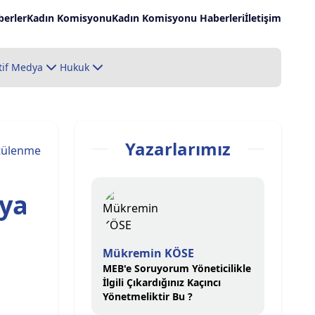
erler
Kadın Komisyonu
Kadın Komisyonu Haberleri
İletişim
tif Medya
Hukuk
Yazarlarımız
tülenme
aya
Mükremin KÖSE
MEB'e Soruyorum Yöneticilikle
İlgili Çıkardığınız Kaçıncı
Yönetmeliktir Bu ?