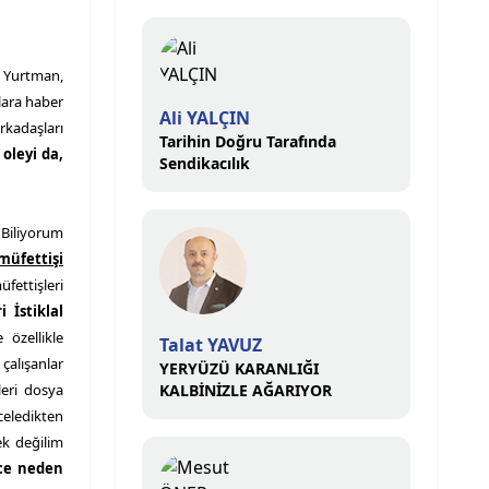
t Yurtman,
lara haber
Ali YALÇIN
rkadaşları
Tarihin Doğru Tarafında
oleyi da,
Sendikacılık
 Biliyorum
müfettişi
üfettişleri
 İstiklal
 özellikle
Talat YAVUZ
 çalışanlar
YERYÜZÜ KARANLIĞI
eri dosya
KALBİNİZLE AĞARIYOR
nceledikten
ek değilim
nce neden