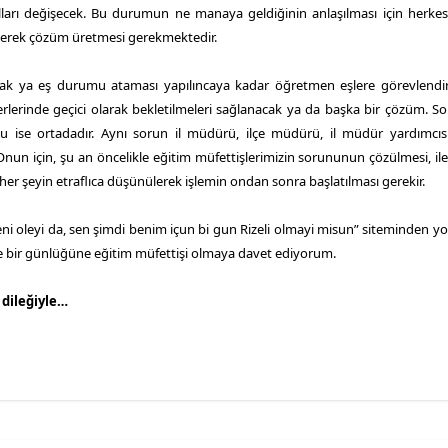
arı değişecek. Bu durumun ne manaya geldiğinin anlaşılması için herke
ünerek çözüm üretmesi gerekmektedir.
anacak ya eş durumu ataması yapılıncaya kadar öğretmen eşlere görevlend
erlerinde geçici olarak bekletilmeleri sağlanacak ya da başka bir çözüm. S
ise ortadadır. Aynı sorun il müdürü, ilçe müdürü, il müdür yardımcıs
nun için, şu an öncelikle eğitim müfettişlerimizin sorununun çözülmesi, ile
 şeyin etraflıca düşünülerek işlemin ondan sonra başlatılması gerekir.
i oleyi da, sen şimdi benim içun bi gun Rizeli olmayi misun” siteminden yol
ve bir günlüğüne eğitim müfettişi olmaya davet ediyorum.
dileğiyle…