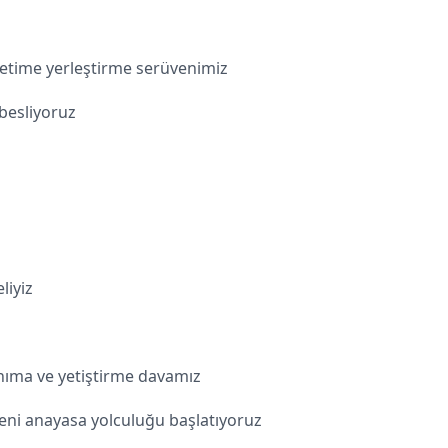
retime yerleştirme serüvenimiz
besliyoruz
liyiz
anıma ve yetiştirme davamız
eni anayasa yolculuğu başlatıyoruz