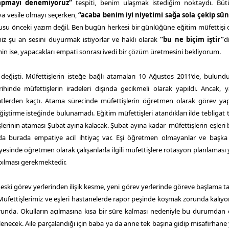
 yapmayı denemiyoruz”
tespiti, benim ulaşmak istediğim noktaydı. Büt
ya vesile olmayı seçerken,
“acaba benim iyi niyetimi sağa sola çekip sü
usu önceki yazım değil. Ben bugün herkesi bir günlüğüne eğitim müfettişi
z şu an sesini duyurmak istiyorlar ve haklı olarak
“bu ne biçim iştir”
d
nin ise, yapacakları empati sonrası ivedi bir çözüm üretmesini bekliyorum.
 değişti. Müfettişlerin isteğe bağlı atamaları 10 Ağustos 2011’de, bulun
inde müfettişlerin iradeleri dışında gecikmeli olarak yapıldı. Ancak, 
tlerden kaçtı. Atama sürecinde müfettişlerin öğretmen olarak görev yap
tirme isteğinde bulunamadı. Eğitim müfettişleri atandıkları ilde tebligat 
erinin ataması Şubat ayına kalacak. Şubat ayına kadar müfettişlerin eşleri b
m da burada empatiye acil ihtiyaç var. Eşi öğretmen olmayanlar ve baş
bünyesinde öğretmen olarak çalışanlarla ilgili müfettişlere rotasyon planlaması 
pılması gerekmektedir.
k, eski görev yerlerinden ilişik kesme, yeni görev yerlerinde göreve başlama t
 Müfettişlerimiz ve eşleri hastanelerde rapor peşinde koşmak zorunda kalıyor.
zorunda. Okulların açılmasına kısa bir süre kalması nedeniyle bu durumdan
lenecek. Aile parçalandığı için baba ya da anne tek başına gidip misafirhane 