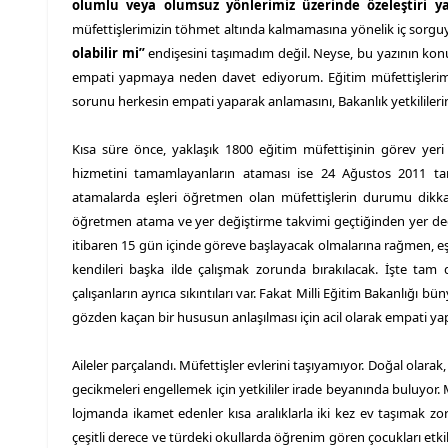
olumlu veya olumsuz yönlerimiz üzerinde özeleştiri
müfettişlerimizin töhmet altında kalmamasına yönelik iç sorgu
olabilir mi”
endişesini taşımadım değil. Neyse, bu yazının kon
empati yapmaya neden davet ediyorum. Eğitim müfettişlerimi
sorunu herkesin empati yaparak anlamasını, Bakanlık yetkilileri
Kısa süre önce, yaklaşık 1800 eğitim müfettişinin görev yeri
hizmetini tamamlayanların ataması ise 24 Ağustos 2011 tarih
atamalarda eşleri öğretmen olan müfettişlerin durumu dikka
öğretmen atama ve yer değiştirme takvimi geçtiğinden yer değiş
itibaren 15 gün içinde göreve başlayacak olmalarına rağmen, eşl
kendileri başka ilde çalışmak zorunda bırakılacak. İşte ta
çalışanların ayrıca sıkıntıları var. Fakat Milli Eğitim Bakanlığı 
gözden kaçan bir hususun anlaşılması için acil olarak empati ya
Aileler parçalandı. Müfettişler evlerini taşıyamıyor. Doğal olara
gecikmeleri engellemek için yetkililer irade beyanında buluyor.
lojmanda ikamet edenler kısa aralıklarla iki kez ev taşımak 
çeşitli derece ve türdeki okullarda öğrenim gören çocukları etki