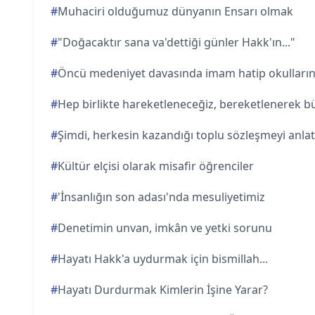
#
Muhaciri olduğumuz dünyanın Ensarı olmak
#
"Doğacaktır sana va'dettiği günler Hakk'ın..."
#
Öncü medeniyet davasında imam hatip okulları
#
Hep birlikte hareketleneceğiz, bereketlenerek
#
Şimdi, herkesin kazandığı toplu sözleşmeyi anla
#
Kültür elçisi olarak misafir öğrenciler
#
'İnsanlığın son adası'nda mesuliyetimiz
#
Denetimin unvan, imkân ve yetki sorunu
#
Hayatı Hakk'a uydurmak için bismillah...
#
Hayatı Durdurmak Kimlerin İşine Yarar?