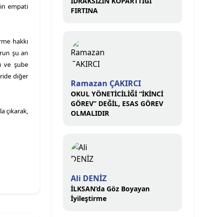
İDRAKSİZİN KOPARTTIĞI
sin empati
FIRTINA
irme hakkı
orun şu an
ı ve şube
ride diğer
Ramazan ÇAKIRCI
OKUL YÖNETİCİLİĞİ “İKİNCİ
GÖREV” DEĞİL, ESAS GÖREV
a çıkarak,
OLMALIDIR
Ali DENİZ
İLKSAN’da Göz Boyayan
İyileştirme