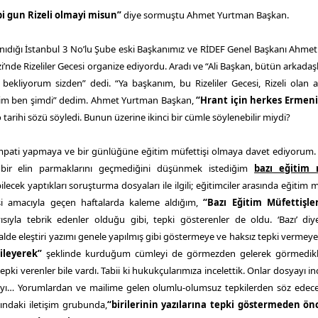
bi gun Rizeli olmayi misun”
diye sormuştu Ahmet Yurtman Başkan.
ıdığı İstanbul 3 No’lu Şube eski Başkanımız ve RİDEF Genel Başkanı Ahme
i’nde Rizeliler Gecesi organize ediyordu. Aradı ve “Ali Başkan, bütün arkadaş
bekliyorum sizden” dedi. “Ya başkanım, bu Rizeliler Gecesi, Rizeli olan a
yeyim ben şimdi” dedim. Ahmet Yurtman Başkan,
“Hrant için herkes Ermeni 
 tarihi sözü söyledi. Bunun üzerine ikinci bir cümle söylenebilir miydi?
n empati yapmaya ve bir günlüğüne eğitim müfettişi olmaya davet ediyorum.
rı bir elin parmaklarını geçmediğini düşünmek istediğim
bazı eğitim 
cek yaptıkları soruşturma dosyaları ile ilgili; eğitimciler arasında eğitim m
i amacıyla geçen haftalarda kaleme aldığım,
“Bazı Eğitim Müfettişleri
sıyla tebrik edenler olduğu gibi, tepki gösterenler de oldu. ‘Bazı’ diye
 halde eleştiri yazımı genele yapılmış gibi göstermeye ve haksız tepki vermeye
ileyerek”
şeklinde kurduğum cümleyi de görmezden gelerek görmedikl
tepki verenler bile vardı. Tabii ki hukukçularımıza incelettik. Onlar dosyayı i
ıyı… Yorumlardan ve mailime gelen olumlu-olumsuz tepkilerden söz edec
sındaki iletişim grubunda,
“birilerinin yazılarına tepki göstermeden ö