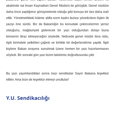
akabinde ise İnsan Kaynakları Genel Müdürü ile görüştük. Genel müdüre
daha önce yaptığımız görüşmelerde olduğu gibi konuyu bir kez daha izah
ettik. Yönetmelikteki hükme atıfla norm kadro fazlası yöneticilere ilişkin ilk
yazıyı öne sürdü. Biz de Bakanlığın bu konudaki çekincelerinin yersiz
olduğunu, mağduriyeti giderecek bir yazı olduğundan dolayı buna
kimsenin itiraz etmeyeceğini söyledik. Neticede genel müdür ikna oldu,
ilgili birimdeki yetkilileri çağırdı ve birlikte bir değerlendirme yaptık. İlgili
kişilere Bakan onayına sunulmak üzere hemen bir yazı hazırlanmasını
söyledi. Bir sonraki gün yazı bizim talebimiz doğrultusunda çıktı.
Bu yazı yayımlandıktan sonra bazı sendikalar Sayın Bakana teşekkür
ettiler. Ama bize de teşekkür etmeyi unuttular!
Y.U. Sendikacılığı