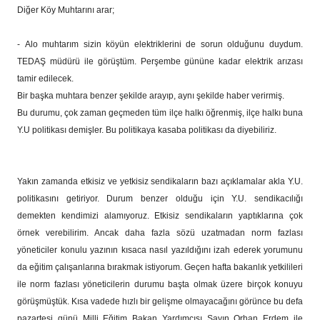
Diğer Köy Muhtarını arar;
- Alo muhtarım sizin köyün elektriklerini de sorun olduğunu duydum.
TEDAŞ müdürü ile görüştüm. Perşembe gününe kadar elektrik arızası
tamir edilecek.
Bir başka muhtara benzer şekilde arayıp, aynı şekilde haber verirmiş.
Bu durumu, çok zaman geçmeden tüm ilçe halkı öğrenmiş, ilçe halkı buna
Y.U politikası demişler. Bu politikaya kasaba politikası da diyebiliriz.
Yakın zamanda etkisiz ve yetkisiz sendikaların bazı açıklamalar akla Y.U.
politikasını getiriyor. Durum benzer olduğu için Y.U. sendikacılığı
demekten kendimizi alamıyoruz. Etkisiz sendikaların yaptıklarına çok
örnek verebilirim. Ancak daha fazla sözü uzatmadan norm fazlası
yöneticiler konulu yazının kısaca nasıl yazıldığını izah ederek yorumunu
da eğitim çalışanlarına bırakmak istiyorum. Geçen hafta bakanlık yetkilileri
ile norm fazlası yöneticilerin durumu başta olmak üzere birçok konuyu
görüşmüştük. Kısa vadede hızlı bir gelişme olmayacağını görünce bu defa
pazartesi günü Milli Eğitim Bakan Yardımcısı Sayın Orhan Erdem ile