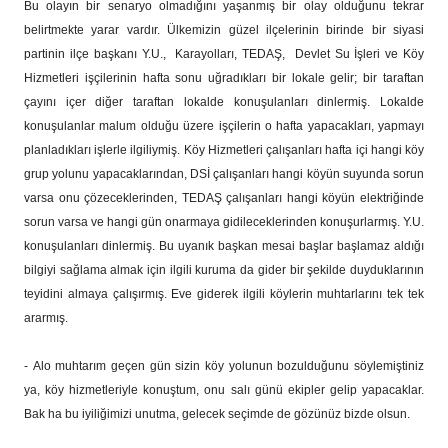
Bu olayın bir senaryo olmadığını yaşanmış bir olay olduğunu tekrar
belirtmekte yarar vardır. Ülkemizin güzel ilçelerinin birinde bir siyasi
partinin ilçe başkanı Y.U., Karayolları, TEDAŞ, Devlet Su İşleri ve Köy
Hizmetleri işçilerinin hafta sonu uğradıkları bir lokale gelir; bir taraftan
çayını içer diğer taraftan lokalde konuşulanları dinlermiş. Lokalde
konuşulanlar malum olduğu üzere işçilerin o hafta yapacakları, yapmayı
planladıkları işlerle ilgiliymiş. Köy Hizmetleri çalışanları hafta içi hangi köy
grup yolunu yapacaklarından, DSİ çalışanları hangi köyün suyunda sorun
varsa onu çözeceklerinden, TEDAŞ çalışanları hangi köyün elektriğinde
sorun varsa ve hangi gün onarmaya gidileceklerinden konuşurlarmış. Y.U.
konuşulanları dinlermiş. Bu uyanık başkan mesai başlar başlamaz aldığı
bilgiyi sağlama almak için ilgili kuruma da gider bir şekilde duyduklarının
teyidini almaya çalışırmış. Eve giderek ilgili köylerin muhtarlarını tek tek
ararmış.
- Alo muhtarım geçen gün sizin köy yolunun bozulduğunu söylemiştiniz
ya, köy hizmetleriyle konuştum, onu salı günü ekipler gelip yapacaklar.
Bak ha bu iyiliğimizi unutma, gelecek seçimde de gözünüz bizde olsun.