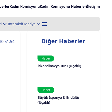
erler
Kadın Komisyonu
Kadın Komisyonu Haberleri
İletişim
ri
İnteraktif Medya
Diğer Haberler
10:51:54
Haber
İskandinavya Turu (Uçaklı)
Haber
Büyük İspanya & Endülüs
(Uçaklı)