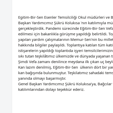
Egitim-Bir-Sen Esenler Temsilciliği Okul müdürleri ve B
Başkan Yardımcımız Şükrü Kolukısa 'nın katılımıyla müdü
gerçekleştirdik. Pandemi sürecinde Eğitim-Bir-Sen Vefa 
edilmesi için bakanlıkla görüşme yapıldığı belirtildi. T
yapılan yardım çalışmalarının Memur-Sen'nin bu millete 
hakkında bilgiler paylaşıldı. Toplantıya katılan tüm kat
istişarelerin yapıldığı toplantıda işyeri temsilcilerimizi
sıkı tutan teşkilâtımız ülkemizde ve dünyada yaşana
Şimdi Vefa zamanı denilince meydana ilk çıkan uç beyle
Kan lazım denilmiş, Eğitim-Bir-Sen ülkenin dört bir ya
kan bağışında bulunmuştur. Teşkilatımız sahadaki temsil
yanında olmayı başarmıştır.
Genel Başkan Yardımcımız Şükrü Kolukısa'ya, Bağcılar 
katılımlarından dolayı teşekkür ederiz.