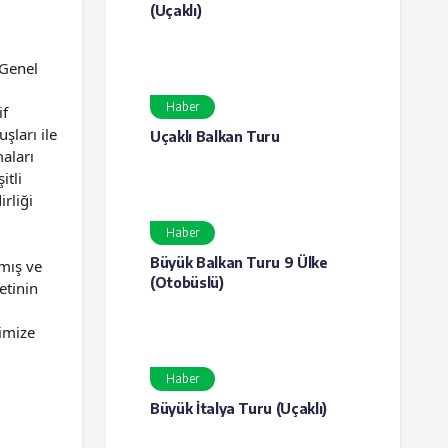
(Uçaklı)
 Genel
Haber
if
şları ile
Uçaklı Balkan Turu
aları
itli
irliği
Haber
Büyük Balkan Turu 9 Ülke
tmış ve
(Otobüslü)
etinin
rimize
Haber
Büyük İtalya Turu (Uçaklı)