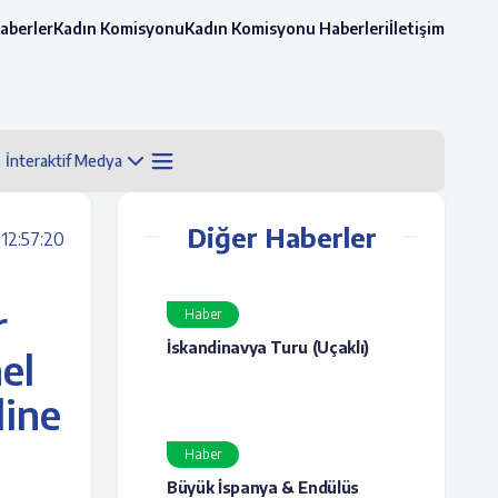
aberler
Kadın Komisyonu
Kadın Komisyonu Haberleri
İletişim
İnteraktif Medya
Diğer Haberler
12:57:20
r
Haber
İskandinavya Turu (Uçaklı)
el
line
Haber
Büyük İspanya & Endülüs