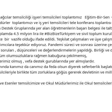
ağcılar temsilciliği işyeri temsilcileri toplantımız Eğitim-Bir-Sen
rler toplantımızı ve iş yeri temsilcileri tele konferans toplantısı
Destek Gruplarında yer alan öğretmenlerin başarı belgesi ile talt
oplamda 4.5 milyon lira ile #BizBizeTürkiyem ve sivil toplum kurulu
bir vazife olduğu ifade edildi. Teşkilat çalışmaları ve üye çalışm
ılımcılara teşekkür ediyoruz. Pandemi süreci ve sonrası üzerine çeş
n soruları , düşünceleri ve değerlendirmelerin yapıldığı. Birliği ve d
n tüm olumsuzluklara rağmen kabuğuna çekilmemiş,
rimiz olmuş , vefa destek gurublarında yer almışlardır.
nında kanımız da canımız da feda olsun diyerek seferberlik başla
cileriyle birlikte tüm zorluklara göğüs gererek devletinin ve mill
ve Esenler temsilcimize ve Okul Müdürlerimiz ile Okul temsilcile