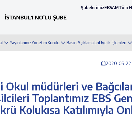
Şubelerimiz
EBSAM
Tüm H
İSTANBUL1 NO'LU ŞUBE
al
Yayınlarımız
Yönetim Kurulu
Basın Açıklamaları
Üyelik İşlemleri
2020-05-22 
i Okul müdürleri ve Bağcıla
silcileri Toplantımız EBS Gen
rü Kolukısa Katılımıyla On